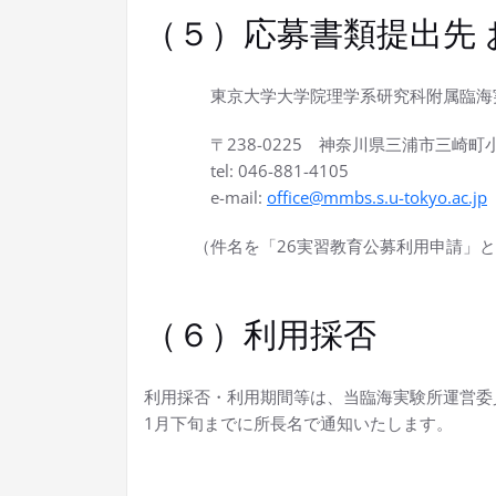
（５）応募書類提出先 
東京大学大学院理学系研究科附属臨海実
〒238-0225 神奈川県三浦市三崎町小網
tel: 046-881-4105
e-mail:
office@mmbs.s.u-tokyo.ac.jp
（件名を「26実習教育公募利用申請」と
（６）利用採否
利用採否・利用期間等は、当臨海実験所運営委
1月下旬までに所長名で通知いたします。