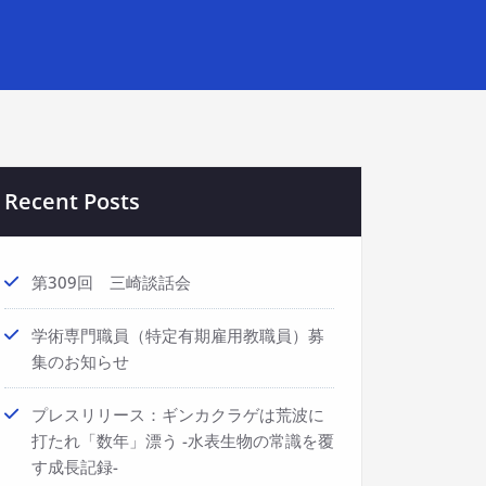
Recent Posts
第309回 三崎談話会
学術専門職員（特定有期雇用教職員）募
集のお知らせ
プレスリリース：ギンカクラゲは荒波に
打たれ「数年」漂う -水表生物の常識を覆
す成長記録-