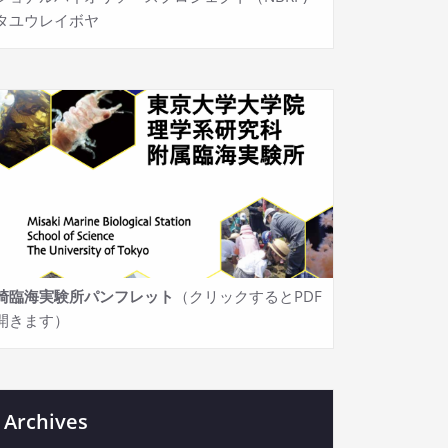
タユウレイボヤ
崎臨海実験所パンフレット
（クリックするとPDF
開きます）
Archives