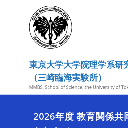
内
容
を
ス
キ
ッ
プ
東京大学大学院理学系研
（三崎臨海実験所）
MMBS, School of Science, the University of To
2026年度 教育関係