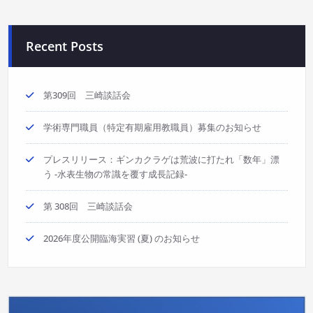
Recent Posts
第309回 三崎談話会
学術専門職員（特定有期雇用教職員）募集のお知らせ
プレスリリース：ギンカクラゲは荒波に打たれ「数年」漂
う -水表生物の常識を覆す成長記録-
第 308回 三崎談話会
2026年度公開臨海実習 (夏) のお知らせ