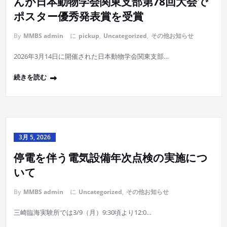
んが日本動物学会関東支部第78回大会で
ポスター優秀発表賞を受賞
By
MMBS admin
に
pickup
,
Uncategorized
,
その他お知らせ
2026年3月14日に開催された日本動物学会関東支部…
続きを読む
3月 5, 2026
停電を伴う電気設備年次点検の実施につ
いて
By
MMBS admin
に
Uncategorized
,
その他お知らせ
三崎臨海実験所では3/9（月）9:30頃より12:0…