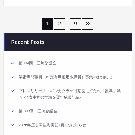
投
1
2
9
…
稿
Recent Posts
の
ペ
第309回 三崎談話会
ー
学術専門職員（特定有期雇用教職員）募集のお知らせ
ジ
プレスリリース：ギンカクラゲは荒波に打たれ「数年」漂
う -水表生物の常識を覆す成長記録-
送
り
第 308回 三崎談話会
2026年度公開臨海実習 (夏) のお知らせ