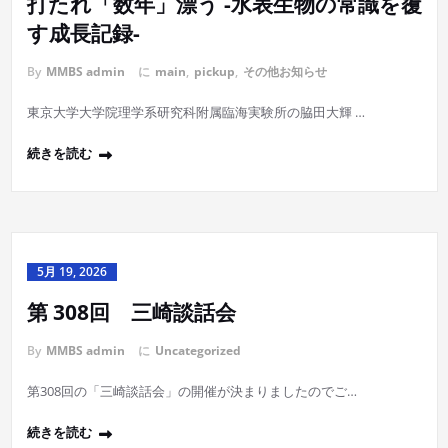
打たれ「数年」漂う -水表生物の常識を覆
す成長記録-
By
MMBS admin
に
main
,
pickup
,
その他お知らせ
東京大学大学院理学系研究科附属臨海実験所の脇田大輝 …
続きを読む
5月 19, 2026
第 308回 三崎談話会
By
MMBS admin
に
Uncategorized
第308回の「三崎談話会」の開催が決まりましたのでご…
続きを読む